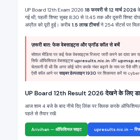
UP Board 12th Exam 2026
18 फरवरी से 12 मार्च 2026
के
गई थी, पहली शिफ्ट सुबह 8:30 से 11:45 तक और दूसरी शिफ्ट दोपह
अप्रैल को पूरी हुई। करीब
1.5 लाख टीचर्स
ने 254 सेंटर्स पर म
ज़रूरी बात: फेक वेबसाइट्स और फ्रॉड कॉल से बचें
सोशल मीडिया पर कई फेक वेबसाइट्स रिजल्ट जारी करने का दावा कर रही
सिर्फ ऑफिशियल वेबसाइट्स
upresults.nic.in
और
upmsp.ed
चेतावनी दी थी कि अगर कोई फोन करके नंबर बढ़ाने के नाम पर पैसे माँगे त
ऐसी कॉल आने पर
साइबर हेल्पलाइन 1930
पर शिकायत करें या cyber
UP Board 12th Result 2026 देखने के लिए डाय
आज शाम 4 बजे के बाद नीचे दिए लिंक पर क्लिक करके ऑफिशिय
पहले से तैयार रखें:
Arivihan — ऑफिशियल साइट
upresults.nic.in — रिजल