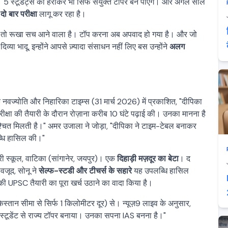
। 5 स्टूडेंट्स को हराकर भी सिर्फ संयुक्त टॉपर बन पाएंगे। और अगले साल
 दो बार परीक्षा
लागू कर रहा है।
गा", तो रूखा सच आने वाला है। टॉप करना अब अपवाद हो गया है। और जो
 दिव्या भादू, इन्होंने आपसे ज़्यादा संसाधन नहीं लिए बस उन्होंने
अलग
नवज्योति और निहारिका टाइम्स (31 मार्च 2026) में प्रकाशित, "दीपिका
्षा की तैयारी के दौरान रोज़ाना करीब 10 घंटे पढ़ाई की। उनका मानना है
श्चित मिलती है।" अमर उजाला ने जोड़ा, "दीपिका ने टाइम-टेबल बनाकर
्धि हासिल की।"
डरी स्कूल, वाटिका (सांगानेर, जयपुर)। एक
दिहाड़ी मज़दूर का बेटा
। द
वजूद, सोनू ने
सेल्फ-स्टडी और टीचर्स के सहारे
यह उपलब्धि हासिल
की UPSC तैयारी का पूरा खर्च उठाने का वादा किया है।
िस्तान सीमा से सिर्फ 1 किलोमीटर दूर) से। न्यूज़9 लाइव के अनुसार,
ण स्टूडेंट से राज्य टॉपर बनाया। उनका सपना IAS बनना है।"