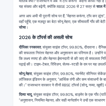
मतलब क्या? राजस्थान में अब "मैं टॉप करूंगा" कहना काफी नहीं है
यह संख्या और बढ़ेगी, क्योंकि RBSE 2026 से 27 सत्र से
साल में
अगर आप अभी भी पुरानी सोच पर हैं, "मेहनत करूंगा, टॉप कर लूं
वहाँ पहुँचे, एक मज़दूर का बेटा सोनू मेहरा, एक सीमावर्ती गाँव की बेटी
सोचा
।
2026 के टॉपर्स की असली सोच
दीपिका रनकावत
, संयुक्त साइंस टॉपर, 99.80%, दीदवाना। दैनिक 
की सफलता निरंतर मेहनत और अनुशासन का परिणाम है। उन्होंने परीक
कि लक्ष्य स्पष्ट हो और मेहनत ईमानदारी से की जाए तो सफलता नि
पढ़ाई की। टाइम-टेबल, रिविज़न, सेल्फ-स्टडी के दम पर यह उपलब
सोनू मेहरा
, संयुक्त साइंस टॉपर, 99.80%, गवर्नमेंट सीनियर सेकें
लॉजिकल इंडियन के अनुसार, "आर्थिक तंगी और कम संसाधनों के बा
की।" राजस्थान सरकार ने तीनों RBSE टॉपर्स (सोनू, नव्या, खुशी) 
दिव्या भादू
, संयुक्त साइंस टॉपर, 99.80%, बाड़मेर के एक गाँव (पाक
"अनुशासन, नियमित मेहनत, और सही मार्गदर्शन ने उन्हें एक साधार