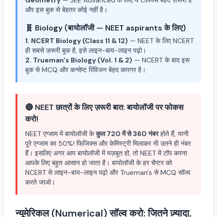
Geometry
— JEE Advanced के लिए ये टॉपिक्स बेहद ज़रूरी हैं
और इस बुक से बेहतर कोई नहीं है।
🧬 Biology (बायोलॉजी — NEET aspirants के लिए)
1. NCERT Biology (Class 11 & 12)
— NEET के लिए NCERT
ही सबसे ज़रूरी बुक है, इसे लाइन-बाय-लाइन पढ़ो।
2. Trueman's Biology (Vol. 1 & 2)
— NCERT के बाद इस
बुक से MCQ और कन्सेप्ट रिविजन बेहद कारगर है।
🔴 NEET छात्रों के लिए ज़रूरी बात: बायोलॉजी पर फोकस
करो!
NEET एग्जाम में बायोलॉजी के
कुल 720 में से 360 नंबर
होते हैं, यानी
पूरे एग्जाम का 50%! फिजिक्स और केमिस्ट्री मिलाकर भी उतने ही नंबर
हैं। इसलिए अगर आप बायोलॉजी में मज़बूत हो, तो NEET में टॉप करना
आपके लिए बहुत आसान हो जाता है। बायोलॉजी के हर चैप्टर को
NCERT से लाइन-बाय-लाइन पढ़ो और Trueman's से MCQ सॉल्व
करते जाओ।
न्यूमेरिकल (Numerical) सॉल्व करो: जितने ज़्यादा,