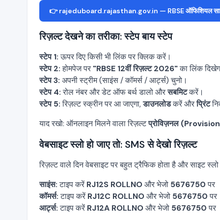
👉 rajeduboard.rajasthan.gov.in — RBSE ऑफिशियल सा
रिज़ल्ट देखने का तरीका: स्टेप बाय स्टेप
स्टेप 1:
ऊपर दिए किसी भी लिंक पर क्लिक करें।
स्टेप 2:
होमपेज पर
"RBSE 12वीं रिज़ल्ट 2026"
का लिंक दिखेग
स्टेप 3:
अपनी स्ट्रीम (साइंस / कॉमर्स / आर्ट्स) चुनो।
स्टेप 4:
रोल नंबर और डेट ऑफ बर्थ डालो और
सबमिट
करें।
स्टेप 5:
रिज़ल्ट स्क्रीन पर आ जाएगा,
डाउनलोड
करें और
प्रिंट
नि
याद रखो: ऑनलाइन मिलने वाला रिज़ल्ट
प्रोविज़नल (Provision
वेबसाइट स्लो हो जाए तो: SMS से देखो रिज़ल्ट
रिज़ल्ट वाले दिन वेबसाइट पर बहुत ट्रैफिक होता है और साइट स्लो
साइंस:
टाइप करें
RJ12S ROLLNO
और भेजो
5676750
पर
कॉमर्स:
टाइप करें
RJ12C ROLLNO
और भेजो
5676750
पर
आर्ट्स:
टाइप करें
RJ12A ROLLNO
और भेजो
5676750
पर